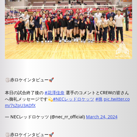
🏐赤ロケインタビュー🚀
本日の試合終了後の
#花澤佳奈
選手のコメントとCREWの皆さん
へ御礼メッセージです💫
#NECレッドロケッツ
#挑
pic.twitter.co
m/7sZpU3ADfX
— NECレッドロケッツ (@nec_rr_official)
March 24, 2024
🏐赤ロケインタビュー🚀