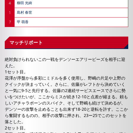
4
柳田 光綺
1
島村 春世
7
甲 萌香
マッチリポート
絶対負けられないこの一戦をデンソーエアリービーズを相手に迎
えた。
1セット目。
花澤が序盤から多彩にミドルを多く使用し、野嶋の片足や上野の
クイックが決まっていく。さらに、佐藤がレフトから決めていく
と一気に9-5と先行する。佐藤の2連続サービスエースでさらに勢
いをつけたいが、ここからミスが続き12-10と点差が縮まる。頼も
しいアチャラポーンのスパイク、そして野嶋も続けて決めるが、
デンソーの攻撃を止めることも出来ず18-20と逆転を許す。ここか
ら奮闘するものの、相手の攻撃に押され、23ー25でこのセットを
落とした。
2セット目。