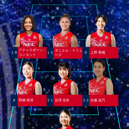
アチャラポーン・
ダニエル・ドリュ
１８
６
上野 香織
１５
コンヨット
ーズ
８
野嶋 華澄
２１
花澤 佳奈
２２
佐藤 淑乃