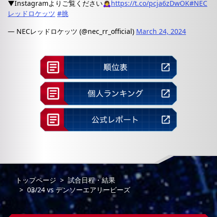
▼Instagramよりご覧ください🙇‍♀️
https://t.co/pcja6zDwOK
#NEC
レッドロケッツ
#挑
— NECレッドロケッツ (@nec_rr_official)
March 24, 2024
トップページ
試合日程・結果
03/24
vs
デンソーエアリービーズ