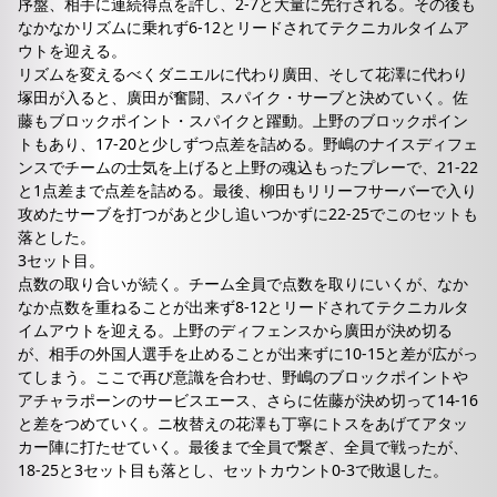
序盤、相手に連続得点を許し、2-7と大量に先行される。その後も
なかなかリズムに乗れず6-12とリードされてテクニカルタイムア
ウトを迎える。
リズムを変えるべくダニエルに代わり廣田、そして花澤に代わり
塚田が入ると、廣田が奮闘、スパイク・サーブと決めていく。佐
藤もブロックポイント・スパイクと躍動。上野のブロックポイン
トもあり、17-20と少しずつ点差を詰める。野嶋のナイスディフェ
ンスでチームの士気を上げると上野の魂込もったプレーで、21-22
と1点差まで点差を詰める。最後、柳田もリリーフサーバーで入り
攻めたサーブを打つがあと少し追いつかずに22-25でこのセットも
落とした。
3セット目。
点数の取り合いが続く。チーム全員で点数を取りにいくが、なか
なか点数を重ねることが出来ず8-12とリードされてテクニカルタ
イムアウトを迎える。上野のディフェンスから廣田が決め切る
が、相手の外国人選手を止めることが出来ずに10-15と差が広がっ
てしまう。ここで再び意識を合わせ、野嶋のブロックポイントや
アチャラポーンのサービスエース、さらに佐藤が決め切って14-16
と差をつめていく。ニ枚替えの花澤も丁寧にトスをあげてアタッ
カー陣に打たせていく。最後まで全員で繋ぎ、全員で戦ったが、
18-25と3セット目も落とし、セットカウント0-3で敗退した。