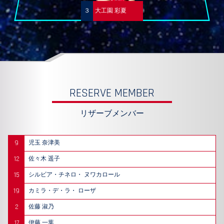
３
大工園 彩夏
RESERVE MEMBER
リザーブメンバー
9
児玉 奈津美
12
佐々木 遥子
15
シルビア・チネロ・ ヌワカロール
19
カミラ・デ・ラ・ ローザ
2
佐藤 淑乃
17
伊藤 一葉