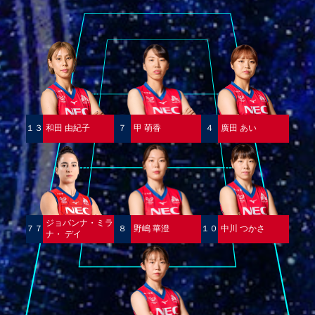
１３
和田 由紀子
７
甲 萌香
４
廣田 あい
ジョバンナ・ミラ
７７
８
野嶋 華澄
１０
中川 つかさ
ナ・ デイ