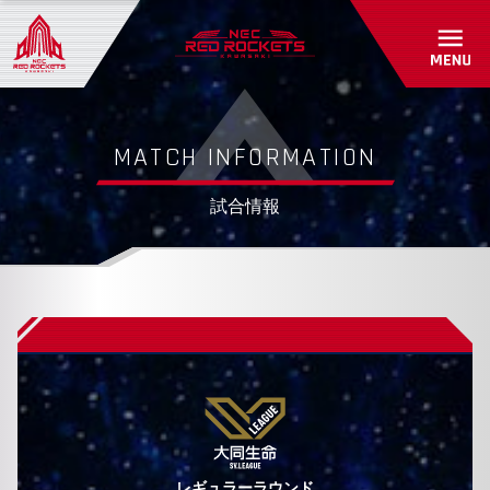
初めて観戦ガイド
パートナーシップ
アカデミー・スクール紹介/入会受付
グッズショップ
パートナー一覧
お問い合わせ
パートナーシップのご案内
RED ROCKETS GEAR STORE
MATCH INFORMATION
共創自動販売機
よくあるご質問
試合情報
お問い合わせ
レギュラーラウンド