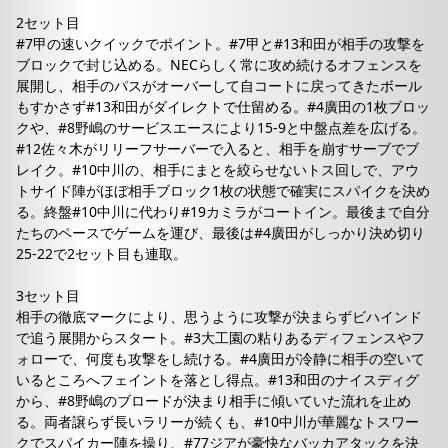
2セット目
#7甲の速いクイックでポイント。#7甲と#13和田が相手の攻撃を
ブロックで封じ込める。NECらしく常に攻め続けるオフェンスを
展開し、相手のパスがオーバーして自コートに戻ってきたボール
もすかさず#13和田がダイレクトで仕留める。#4廣田の1枚ブロッ
クや、#8野嶋のサービスエースにより15-9と中盤点差を広げる。
#12佐々木がリリーフサーバーで入ると、相手を崩すサーブでブ
レイク。#10中川の、相手にまとを絞らせないトス回しで、アウ
トサイド陣がほぼ相手ブロック1枚の状態で確実にスパイクを決め
る。終盤#10中川に代わり#19カミラがコートイン。最後まで自分
たちのペースでゲームを運び、最後は#4廣田がしっかり決め切り
25-22で2セット目も連取。
3セット目
相手の徹底マークにより、思うように攻撃が決まらずビハインド
で追う展開からスタート。#3大工園の粘りあるディフェンスやフ
ォローで、何度も攻撃をし続ける。#4廣田が冷静に相手の空いて
いるところへフェイントを落とし得点。#13和田のナイスディグ
から、#8野嶋のブロードが決まり相手に傾いていた流れを止め
る。両者譲らず長いラリーが続くも、#10中川が華麗なトスワー
クでスパイカー陣を操り、#77ジアが豪快なバッカアタックを決