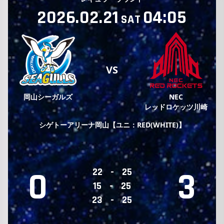
2026.02.21
04:05
SAT
VS
岡山シーガルズ
NEC
レッドロケッツ川崎
シゲトーアリーナ岡山【ユニ：RED(WHITE)】
0
3
22
-
25
15
-
25
23
-
25