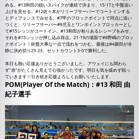
める。#13和田の鋭いスパイクが連続で決まり、15-17と中盤追い
上げを見せる。#12佐々木がリリーフサーバーでコートインする
とディフェンスでみせる。#7甲のブロックポイントで同点に追い
つくと、リリーフサーバー#9児玉とワンポイントブロッカーとし
て#15シッソがコートイン。#13和田が粘りあるレシーブをみせ、
それを#15シッソが押し込み得点。21-19の場面で#8野嶋のブロッ
クポイント！終盤大事な一点で流れをつかむ。最後は#4廣田が冷
静に決め切り25-23、セットカウント3-0で勝利した。
本日も熱い応援ありがとうございました。アウェイにも関わら
ず"赤"がたくさん見えて心強かったです。明日も気を緩めず戦っ
ていきます！引き続き応援よろしくお願いいたします。
POM(Player Of the Match)：#13 和田 由
紀子選手