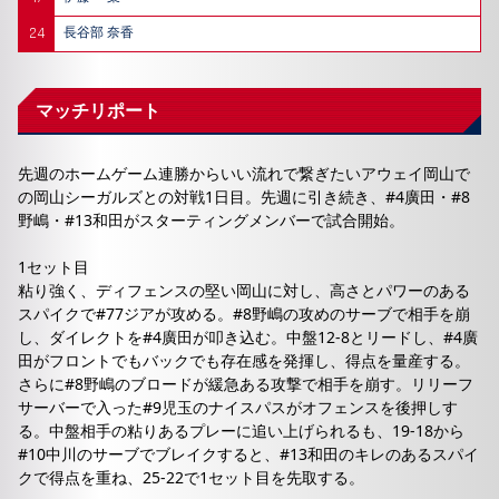
24
長谷部 奈香
マッチリポート
先週のホームゲーム連勝からいい流れで繋ぎたいアウェイ岡山で
の岡山シーガルズとの対戦1日目。先週に引き続き、#4廣田・#8
野嶋・#13和田がスターティングメンバーで試合開始。
1セット目
粘り強く、ディフェンスの堅い岡山に対し、高さとパワーのある
スパイクで#77ジアが攻める。#8野嶋の攻めのサーブで相手を崩
し、ダイレクトを#4廣田が叩き込む。中盤12-8とリードし、#4廣
田がフロントでもバックでも存在感を発揮し、得点を量産する。
さらに#8野嶋のブロードが緩急ある攻撃で相手を崩す。リリーフ
サーバーで入った#9児玉のナイスパスがオフェンスを後押しす
る。中盤相手の粘りあるプレーに追い上げられるも、19-18から
#10中川のサーブでブレイクすると、#13和田のキレのあるスパイ
クで得点を重ね、25-22で1セット目を先取する。