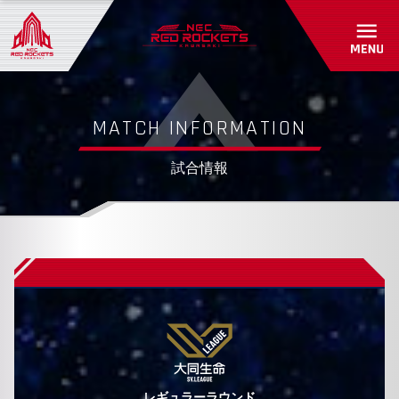
初めて観戦ガイド
パートナーシップ
アカデミー・スクール紹介/入会受付
グッズショップ
パートナー一覧
お問い合わせ
パートナーシップのご案内
RED ROCKETS GEAR STORE
MATCH INFORMATION
共創自動販売機
よくあるご質問
試合情報
お問い合わせ
レギュラーラウンド