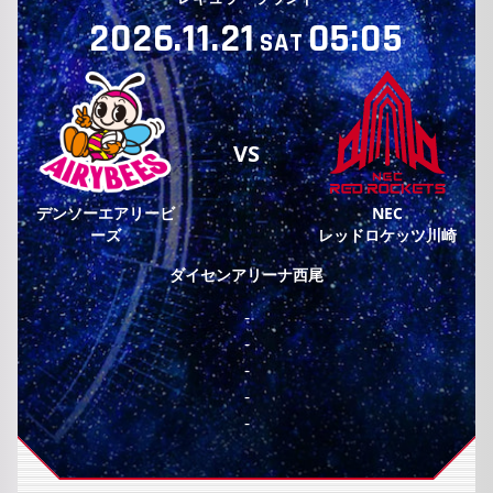
2026.11.21
05:05
SAT
VS
デンソーエアリービ
NEC
ーズ
レッドロケッツ川崎
ダイセンアリーナ西尾
-
-
-
-
-