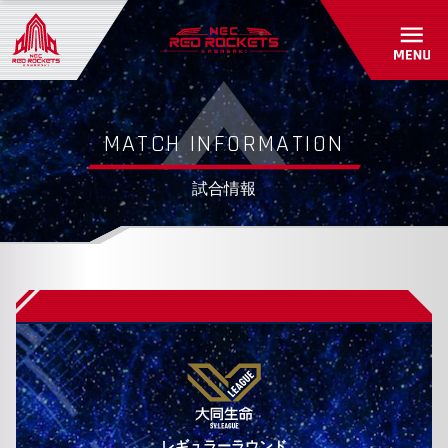
初めて観戦ガイド
パートナーシップ
アカデミー・スクール紹介/入会受付
グッズショップ
パートナー一覧
お問い合わせ
パートナーシップのご案内
RED ROCKETS GEAR STORE
MATCH INFORMATION
共創自動販売機
よくあるご質問
試合情報
お問い合わせ
レギュラーラウンド