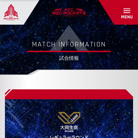
初めて観戦ガイド
パートナーシップ
アカデミー・スクール紹介/入会受付
グッズショップ
パートナー一覧
お問い合わせ
パートナーシップのご案内
RED ROCKETS GEAR STORE
MATCH INFORMATION
共創自動販売機
よくあるご質問
試合情報
お問い合わせ
レギュラーラウンド