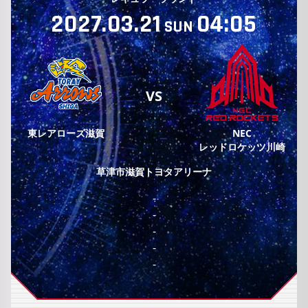
2027.03.21
04:05
SUN
VS
東レアローズ滋賀
NEC
レッドロケッツ川崎
草津市滋賀トヨタアリーナ
-
-
-
-
-