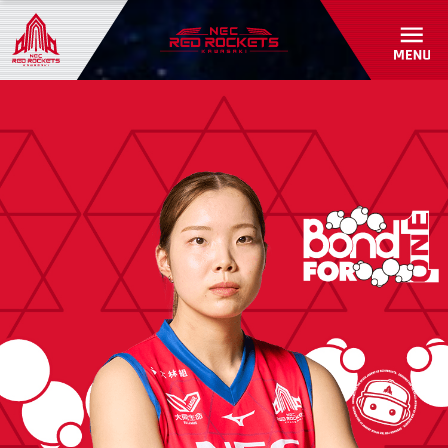
初めて観戦ガイド
パートナーシップ
アカデミー・スクール紹介/入会受付
グッズショップ
パートナー一覧
お問い合わせ
パートナーシップのご案内
RED ROCKETS GEAR STORE
共創自動販売機
よくあるご質問
お問い合わせ