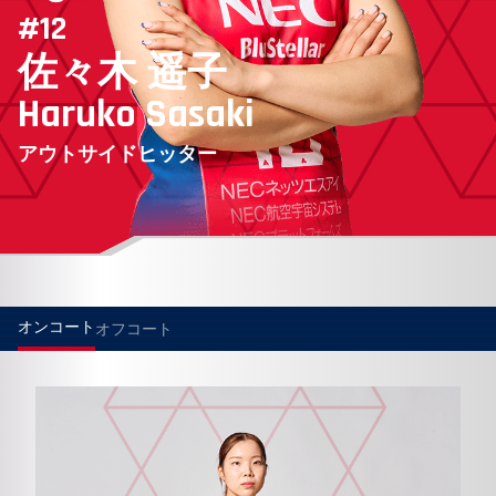
#
12
佐々木
遥子
Haruko
Sasaki
アウトサイドヒッター
オンコート
オフコート