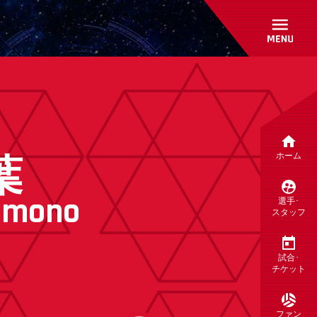
葉
ホーム
imono
選手･
スタッフ
試合･
チケット
ファン