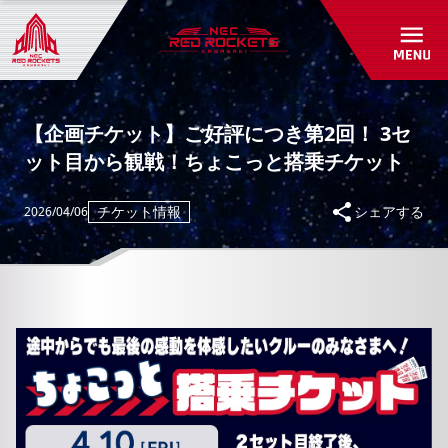
初めて観戦ガイド
パートナーシップ
アカデミー・スクール紹介/入会受付
グッズショップ
パートナー一覧
お問い合わせ
パートナーシップのご案内
RED ROCKETS GEAR STORE
【企画チケット】ご好評につき第2回！ 3セ
共創自動販売機
ット目から観戦！ちょこっと搭乗チケット
よくあるご質問
お問い合わせ
チケット情報
シェアする
2026/04/06