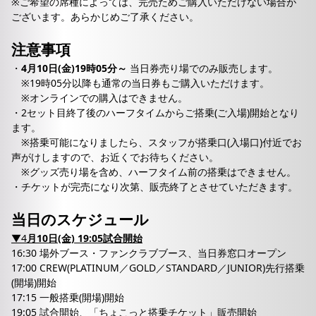
※ご希望の席種によっては、完売ためご購入いただけない場合が
ございます。あらかじめご了承ください。
注意事項
・
4月10日(金)19時05分～
当日券売り場でのみ販売します。
※19時05分以降も通常の当日券もご購入いただけます。
※オンラインでの購入はできません。
・2セット目終了後のハーフタイムからご搭乗(ご入場)開始となり
ます。
※搭乗可能になりましたら、スタッフが搭乗口(入場口)付近でお
声がけしますので、お近くでお待ちください。
※グッズ売り場を含め、ハーフタイム前の搭乗はできません。
・チケットが完売になり次第、販売終了とさせていただきます。
当日のスケジュール
▼4
月10日(金) 19:05試合開始
16:30 場外ブース・ファンクラブブース、当日券窓口オープン
17:00 CREW(PLATINUM／GOLD／STANDARD／JUNIOR)先行搭乗
(開場)開始
17:15 一般搭乗(開場)開始
19:05 試合開始、「ちょこっと搭乗チケット」販売開始