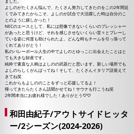
ました。
よしのがたくさん悩んで、たくさん努力してきたのをこの2年間近
くでみてきたからこそ、よしのが試合で大活躍した時は自分のこ
とのように嬉しかった！
NECのエースとして、私には想像できないくらいのプレッシャー
があったと思うけど、それを感じさせないくらい堂々とプレーし
ている姿に何度も助けられたよ。どんな時もチームを引っ張って
くれてありがとう！
私のバレーボール人生の中でよしのとゆっこに出会えたことはと
ても大きな財産です。
純粋で素直な人柄はよしのの武器だと思います。新しい場所でも
よしのらしくがんばってね！そして、たくさんイタリア語覚えて
きてね笑
これからもよしののことをずっと応援してるよ！
帰ってきたらたくさん話聞かせてね！サウナも行こうね笑
2年間本当にお疲れ様でした！ありがとう♡♡
和田由紀子/アウトサイドヒッタ
ー/2シーズン(2024-2026)