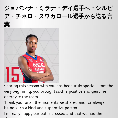
ジョバンナ・ミラナ・デイ選手へ・シルビ
ア・チネロ・ヌワカロール選手から送る言
葉
Sharing this season with you has been truly special. From the
very beginning, you brought such a positive and genuine
energy to the team.
Thank you for all the moments we shared and for always
being such a kind and supportive person.
I’m really happy our paths crossed and that we had the