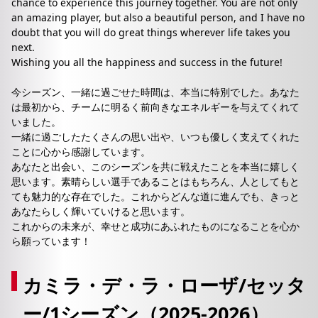
chance to experience this journey together. You are not only
an amazing player, but also a beautiful person, and I have no
doubt that you will do great things wherever life takes you
next.
Wishing you all the happiness and success in the future!
今シーズン、一緒に過ごせた時間は、本当に特別でした。あなた
は最初から、チームに明るく前向きなエネルギーを与えてくれて
いました。
一緒に過ごしたたくさんの思い出や、いつも優しく支えてくれた
ことに心から感謝しています。
あなたと出会い、このシーズンを共に戦えたことを本当に嬉しく
思います。素晴らしい選手であることはもちろん、人としてもと
ても魅力的な存在でした。これからどんな道に進んでも、きっと
あなたらしく輝いていけると思います。
これからの未来が、幸せと成功にあふれたものになることを心か
ら願っています！
カミラ・デ・ラ・ローザ/セッタ
ー/1シーズン（2025-2026）