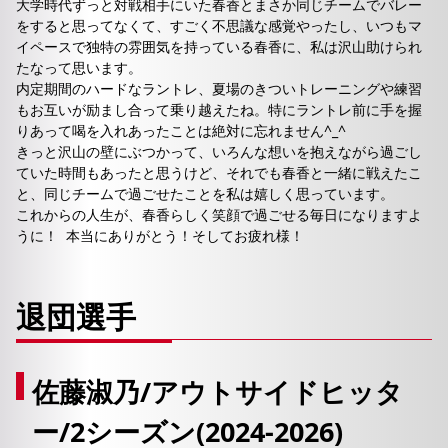
大学時代ずっと対戦相手にいた春香とまさか同じチームでバレー
をすると思ってなくて、すごく不思議な感覚やったし、いつもマ
イペースで独特の雰囲気を持っている春香に、私は沢山助けられ
たなって思います。
内定期間のハードなラントレ、夏場のきついトレーニングや練習
もお互いが励まし合って乗り越えたね。特にラントレ前に手を握
りあって喝を入れあったことは絶対に忘れません^_^
きっと沢山の壁にぶつかって、いろんな想いを抱えながら過ごし
ていた時間もあったと思うけど、それでも春香と一緒に戦えたこ
と、同じチームで過ごせたことを私は嬉しく思っています。
これからの人生が、春香らしく笑顔で過ごせる毎日になりますよ
うに！ 本当にありがとう！そしてお疲れ様！
退団選手
佐藤淑乃/アウトサイドヒッタ
ー/2シーズン(2024-2026)