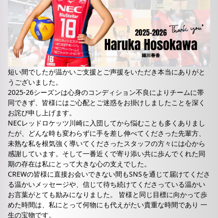
短い間でしたが温かいご支援とご声援をいただき本当にありがと
うございました。
2025-26シーズンは心身のコンディション不良によりチームに帯
同できず、皆様にはご心配とご迷惑をお掛けしましたことを深く
お詫び申し上げます。
NECレッドロケッツ川崎に入団してから悩むことも多くありまし
たが、どんな時も変わらずに手を差し伸べてくださった先輩方、
未熟な私を根気強く導いてくださったスタッフの方々には心から
感謝しています。そして一番近くで寄り添い共に歩んでくれた同
期の存在は私にとって大きな心の支えでした。
CREWの皆様に直接お会いできない間もSNSを通じて届けてくださ
る温かいメッセージや、信じて待ち続けてくださっている温かい
お言葉がとても励みになりました。 皆様と同じ目標に向かって歩
めた時間は、私にとって何物にも代えがたい貴重な時間であり 一
生の宝物です。