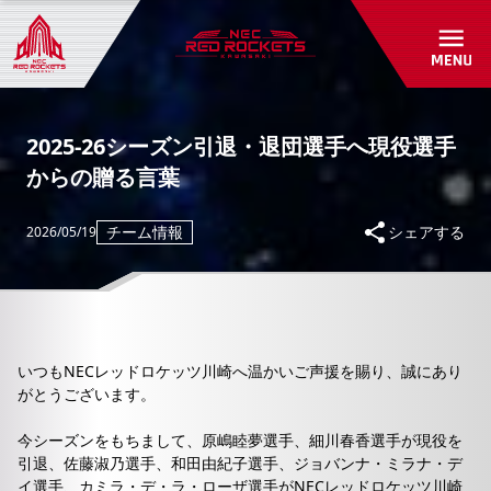
初めて観戦ガイド
パートナーシップ
アカデミー・スクール紹介/入会受付
グッズショップ
パートナー一覧
お問い合わせ
パートナーシップのご案内
RED ROCKETS GEAR STORE
2025-26シーズン引退・退団選手へ現役選手
共創自動販売機
からの贈る言葉
よくあるご質問
お問い合わせ
チーム情報
シェアする
2026/05/19
いつもNECレッドロケッツ川崎へ温かいご声援を賜り、誠にあり
がとうございます。
今シーズンをもちまして、原嶋睦夢選手、細川春香選手が現役を
引退、佐藤淑乃選手、和田由紀子選手、ジョバンナ・ミラナ・デ
イ選手、カミラ・デ・ラ・ローザ選手がNECレッドロケッツ川崎