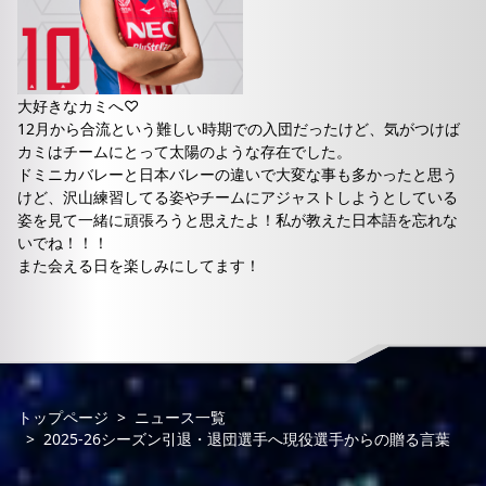
大好きなカミへ♡
12月から合流という難しい時期での入団だったけど、気がつけば
カミはチームにとって太陽のような存在でした。
ドミニカバレーと日本バレーの違いで大変な事も多かったと思う
けど、沢山練習してる姿やチームにアジャストしようとしている
姿を見て一緒に頑張ろうと思えたよ！私が教えた日本語を忘れな
いでね！！！
また会える日を楽しみにしてます！
トップページ
ニュース一覧
2025-26シーズン引退・退団選手へ現役選手からの贈る言葉