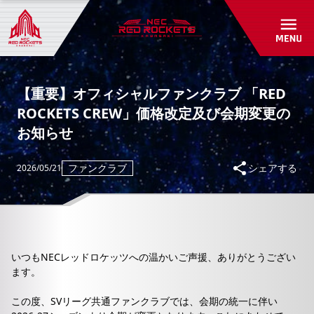
初めて観戦ガイド
パートナーシップ
アカデミー・スクール紹介/入会受付
グッズショップ
パートナー一覧
お問い合わせ
パートナーシップのご案内
RED ROCKETS GEAR STORE
【重要】オフィシャルファンクラブ 「RED
共創自動販売機
ROCKETS CREW」価格改定及び会期変更の
よくあるご質問
お知らせ
お問い合わせ
ファンクラブ
シェアする
2026/05/21
いつもNECレッドロケッツへの温かいご声援、ありがとうござい
ます。
この度、SVリーグ共通ファンクラブでは、会期の統一に伴い