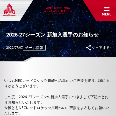
初めて観戦ガイド
パートナーシップ
アカデミー・スクール紹介/入会受付
グッズショップ
パートナー一覧
お問い合わせ
パートナーシップのご案内
RED ROCKETS GEAR STORE
2026-27シーズン 新加入選手のお知らせ
共創自動販売機
よくあるご質問
チーム情報
シェアする
2026/07/07
お問い合わせ
いつもNECレッドロケッツ川崎への温かいご声援を賜り、誠にあ
りがとうございます。
この度、2026-27シーズンの新加入選手につきまして下記のとお
りお知らせいたします。
今後ともNECレッドロケッツ川崎へのご声援をよろしくお願いい
たします。