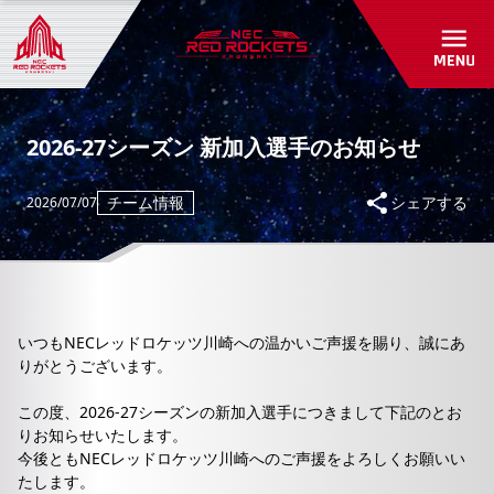
初めて観戦ガイド
パートナーシップ
アカデミー・スクール紹介/入会受付
グッズショップ
パートナー一覧
お問い合わせ
パートナーシップのご案内
RED ROCKETS GEAR STORE
2026-27シーズン 新加入選手のお知らせ
共創自動販売機
よくあるご質問
チーム情報
シェアする
2026/07/07
お問い合わせ
いつもNECレッドロケッツ川崎への温かいご声援を賜り、誠にあ
りがとうございます。
この度、2026-27シーズンの新加入選手につきまして下記のとお
りお知らせいたします。
今後ともNECレッドロケッツ川崎へのご声援をよろしくお願いい
たします。